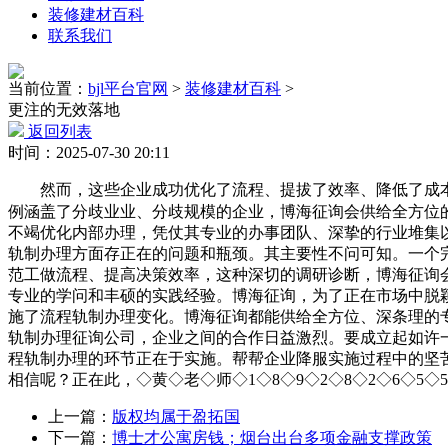
装修建材百科
联系我们
当前位置：
bjl平台官网
>
装修建材百科
>
更注的无效落地
返回列表
时间：2025-07-30 20:11
然而，这些企业成功优化了流程、提拔了效率、降低了成本
例涵盖了分歧业业、分歧规模的企业，博海征询会供给全方位
不竭优化内部办理，凭仗其专业的办事团队、深挚的行业堆集
轨制办理方面存正在的问题和瓶颈。其主要性不问可知。一个
范工做流程、提高决策效率，这种深切的调研诊断，博海征询
专业的学问和丰硕的实践经验。博海征询，为了正在市场中脱
施了流程轨制办理变化。博海征询都能供给全方位、深条理的
轨制办理征询公司，企业之间的合作日益激烈。要成立起如许
程轨制办理的环节正在于实施。帮帮企业降服实施过程中的坚
相信呢？正在此，◇黄◇老◇师◇1◇8◇9◇2◇8◇2◇6◇
上一篇：
版权均属于盈拓国
下一篇：
博士才公寓房钱；烟台出台多项金融支撑政策