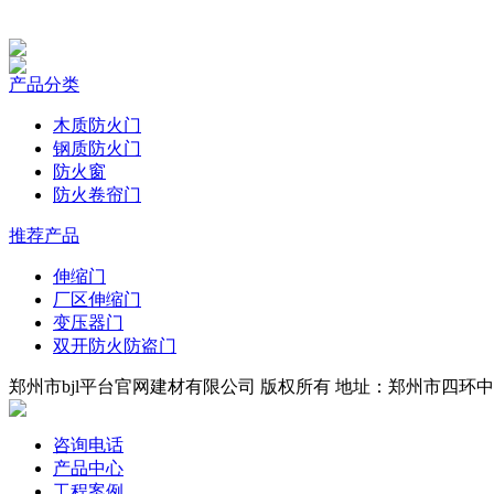
产品分类
木质防火门
钢质防火门
防火窗
防火卷帘门
推荐产品
伸缩门
厂区伸缩门
变压器门
双开防火防盗门
郑州市bjl平台官网建材有限公司 版权所有 地址：郑州市四环中段 
咨询电话
产品中心
工程案例