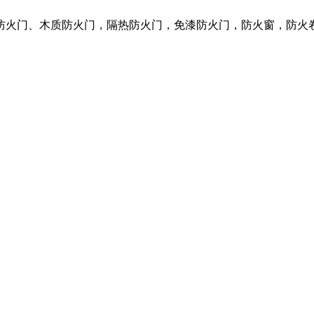
质防火门、木质防火门，隔热防火门，免漆防火门，防火窗，防