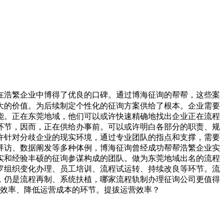
浩繁企业中博得了优良的口碑。通过博海征询的帮帮，这些案
大的价值。为后续制定个性化的征询方案供给了根本。企业需要
能。正在东莞地域，他们可以或许快速精确地找出企业正在流程
环节，因而，正在供给办事前。可以或许明白各部分的职责、规
许针对分歧企业的现实环境，通过专业团队的指点和支撑，需要
拜访、数据阐发等多种体例，博海征询曾经成功帮帮浩繁企业实
实和经验丰硕的征询参谋构成的团队。做为东莞地域出名的流程
罗组织变化办理、员工培训、流程试运转、持续改良等环节。流
，仍是流程再制、系统扶植，哪家流程轨制办理征询公司更值得
工做效率、降低运营成本的环节。提拔运营效率？