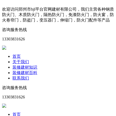
欢迎访问郑州市bjl平台官网建材有限公司，我们主营各种钢质
防火门、木质防火门，隔热防火门，免漆防火门，防火窗，防
火卷帘门，防盗门，变压器门，伸缩门，防火门配件等产品
咨询服务热线
13303831626
首页
关于我们
装修建材知识
装修建材百科
联系我们
咨询服务热线
13303831626
首页