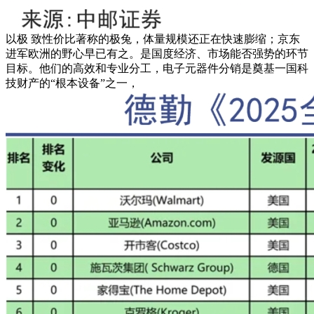
以极 致性价比著称的极兔，体量规模还正在快速膨缩；京东
进军欧洲的野心早已有之。是国度经济、市场能否强势的环节
目标。他们的高效和专业分工，电子元器件分销是奠基一国科
技财产的“根本设备”之一，