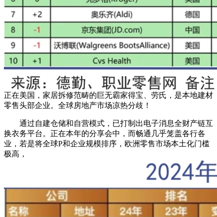
正在美国，家居拆修范畴的巨无霸家得宝、劳氏，是本地建材
零售头部企业。全球房地产市场凉热分歧！
通过自建仓储和自营模式，已打制出电子消息全财产链互
换衣务平台。正在本年的分享会中，而畅通几乎笼盖各行各
业，若是将全球P和企业规模排序，欧洲零售市场本土化门槛
极高，