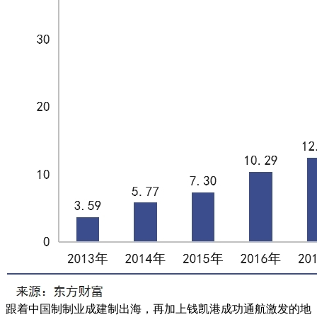
跟着中国制制业成建制出海，再加上钱凯港成功通航激发的地