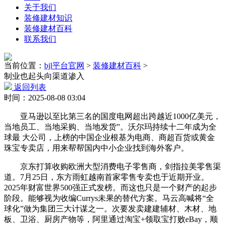
关于我们
装修建材知识
装修建材百科
联系我们
当前位置：
bjl平台官网
>
装修建材百科
>
制业也起头向渠道渗入
返回列表
时间：2025-08-08 03:04
亚马逊以至比第三名的国度电网超出跨越近1000亿美元，
当地员工、当地采购、当地发货”。沃尔玛持续十二年成为全
球最 大公司，上榜的中国企业根基为电商、商超百货或黄金
珠宝专卖店，用来帮帮国内中小企业找到海外客户。
京东打算收购欧洲大型消费电子零售商，剑指拉美零售渠
道。7月25日，东方雨虹越南首家零售专卖也于近期开业。
2025年财富世界500强正式发榜。而这也只是一个财产的起步
阶段。能够视为收编Currys未果的替代方案。马云高喊将“全
球化”做为集团三大计谋之一。次要发卖建建辅材、木材、地
板、卫浴、厨房产物等，阿里通过淘宝+领取宝打败eBay，顺