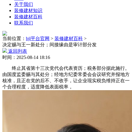
关于我们
装修建材知识
装修建材百科
联系我们
当前位置：
bjl平台官网
>
装修建材百科
>
决定赐与王一新处分；间接缘由是审计部分发
返回列表
时间：2025-08-14 18:16
终止其省第十三次党代会代表资历；税务部分据此施行。
由国度监委赐与其处分；经地方纪委常委会会议研究并报地方
核准，且正在党的后不、不收手，让企业现实税负维持正在一
个合理程度，适度降低表面税率，