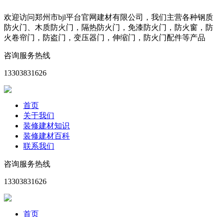
欢迎访问郑州市bjl平台官网建材有限公司，我们主营各种钢质
防火门、木质防火门，隔热防火门，免漆防火门，防火窗，防
火卷帘门，防盗门，变压器门，伸缩门，防火门配件等产品
咨询服务热线
13303831626
首页
关于我们
装修建材知识
装修建材百科
联系我们
咨询服务热线
13303831626
首页