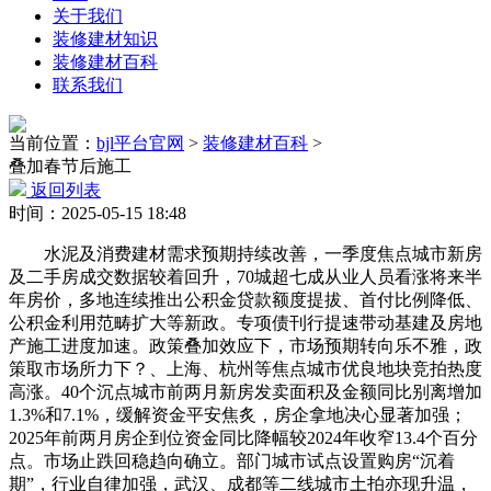
关于我们
装修建材知识
装修建材百科
联系我们
当前位置：
bjl平台官网
>
装修建材百科
>
叠加春节后施工
返回列表
时间：2025-05-15 18:48
水泥及消费建材需求预期持续改善，一季度焦点城市新房
及二手房成交数据较着回升，70城超七成从业人员看涨将来半
年房价，多地连续推出公积金贷款额度提拔、首付比例降低、
公积金利用范畴扩大等新政。专项债刊行提速带动基建及房地
产施工进度加速。政策叠加效应下，市场预期转向乐不雅，政
策取市场所力下？、上海、杭州等焦点城市优良地块竞拍热度
高涨。40个沉点城市前两月新房发卖面积及金额同比别离增加
1.3%和7.1%，缓解资金平安焦炙，房企拿地决心显著加强；
2025年前两月房企到位资金同比降幅较2024年收窄13.4个百分
点。市场止跌回稳趋向确立。部门城市试点设置购房“沉着
期”，行业自律加强，武汉、成都等二线城市土拍亦现升温，