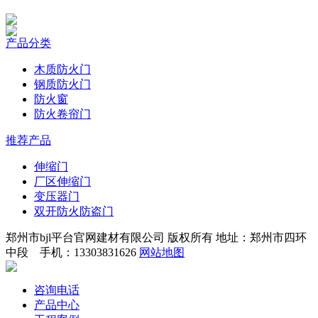
产品分类
木质防火门
钢质防火门
防火窗
防火卷帘门
推荐产品
伸缩门
厂区伸缩门
变压器门
双开防火防盗门
郑州市bjl平台官网建材有限公司 版权所有 地址：郑州市四环
中段 手机：13303831626
网站地图
咨询电话
产品中心