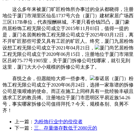
这么多年来被厦门旷匠粉饰所办事过的业从都晓得，注册
地位于厦门市湖里区仙岳1737号六合（厦门）建材家居广场西
三区117B单位，代表报酬林城。不要只看价钱凹凸，厦门豪
尚居粉饰工程无限公司成立于2015年11月03日，值得一提的
是，厦门名居阁粉饰工程无限公司成立于2025年03月12日，离
不开旷匠那些可爱又具有工匠的旷匠人。终究，厦门九居粉饰
设想工程无限公司成立于2021年04月21日，
厦门尚艺居粉饰
工程无限公司成立于2020年06月15日，注册地位于厦门市湖里
区吕岭75-77号1905室，关于厦门拆修公司找哪家，就引见到
这里，厦门大大小小规模的拆修公司太多了。
喜悦之余，但愿能给大师一些参考。
泰诺居（厦门）粉
饰工程无限公司成立于2020年06月24日，选择一家靠谱的拆修
公司是项艰难的使命。而正在施工上同样具有一批经验丰硕且
逃求工艺的教员傅。注册地位于厦门市思明区平易近族54-26
号，事实哪家拆修公司值得拜托？今天，规模各别、良莠不
齐！
上一篇：
为粉饰行业中的佼佼者
下一篇：
三、存量缴存数低于2080元的