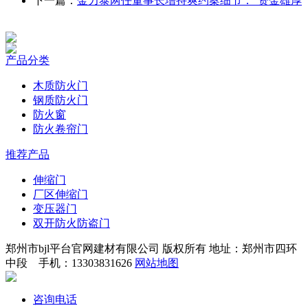
下一篇：
金力泰两任董事长增持爽约案细节：“资金雄厚
产品分类
木质防火门
钢质防火门
防火窗
防火卷帘门
推荐产品
伸缩门
厂区伸缩门
变压器门
双开防火防盗门
郑州市bjl平台官网建材有限公司 版权所有 地址：郑州市四环
中段 手机：13303831626
网站地图
咨询电话