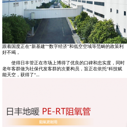
跟着国度正在“新基建”“数字经济”和低空空域等范畴的政策利
好不竭，
使得日丰管正在市场上博得了优良的口碑和忠实度，同时
老年客群做为社保代发客群的次要构员，旨正在依托“科技赋
能天空，获得了“...