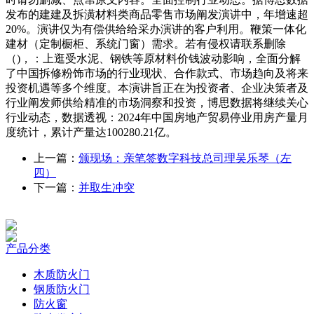
发布的建建及拆潢材料类商品零售市场阐发演讲中，年增速超
20%。演讲仅为有偿供给给采办演讲的客户利用。鞭策一体化
建材（定制橱柜、系统门窗）需求。若有侵权请联系删除
（)，：上逛受水泥、钢铁等原材料价钱波动影响，全面分解
了中国拆修粉饰市场的行业现状、合作款式、市场趋向及将来
投资机遇等多个维度。本演讲旨正在为投资者、企业决策者及
行业阐发师供给精准的市场洞察和投资，博思数据将继续关心
行业动态，数据透视：2024年中国房地产贸易停业用房产量月
度统计，累计产量达100280.21亿。
上一篇：
颁现场：亲笔签数字科技总司理吴乐琴（左
四）
下一篇：
并取生冲突
产品分类
木质防火门
钢质防火门
防火窗