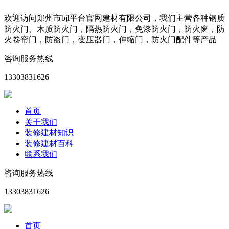
欢迎访问郑州市bjl平台官网建材有限公司，我们主营各种钢质
防火门、木质防火门，隔热防火门，免漆防火门，防火窗，防
火卷帘门，防盗门，变压器门，伸缩门，防火门配件等产品
咨询服务热线
13303831626
首页
关于我们
装修建材知识
装修建材百科
联系我们
咨询服务热线
13303831626
首页