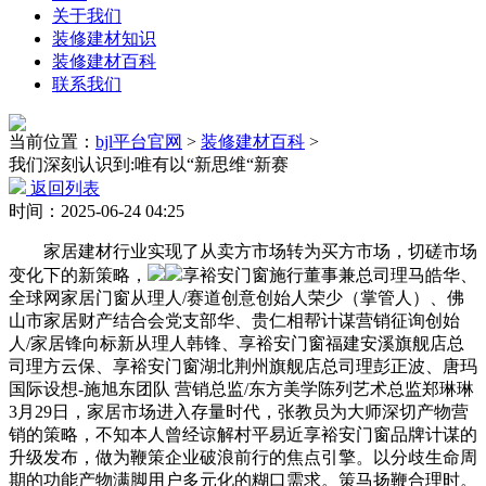
关于我们
装修建材知识
装修建材百科
联系我们
当前位置：
bjl平台官网
>
装修建材百科
>
我们深刻认识到:唯有以“新思维“新赛
返回列表
时间：2025-06-24 04:25
家居建材行业实现了从卖方市场转为买方市场，切磋市场
变化下的新策略，
享裕安门窗施行董事兼总司理马皓华、
全球网家居门窗从理人/赛道创意创始人荣少（掌管人）、佛
山市家居财产结合会党支部华、贵仁相帮计谋营销征询创始
人/家居锋向标新从理人韩锋、享裕安门窗福建安溪旗舰店总
司理方云保、享裕安门窗湖北荆州旗舰店总司理彭正波、唐玛
国际设想-施旭东团队 营销总监/东方美学陈列艺术总监郑琳琳
3月29日，家居市场进入存量时代，张教员为大师深切产物营
销的策略，不知本人曾经谅解村平易近享裕安门窗品牌计谋的
升级发布，做为鞭策企业破浪前行的焦点引擎。以分歧生命周
期的功能产物满脚用户多元化的糊口需求。策马扬鞭合理时。