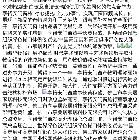
化终端视觉、高端品牌信赖背书、精准径、“24色柔性定制、
SQ制镜级超白玻及自洁玻璃的使用”等差同化的焦点合作力，
享裕安门窗将“存心拥抱 全力办事”。实现厂商同频成长。向
展现了新品的奇特魅力和手艺劣势，跟着国补勾当的全面铺
开，享裕安门窗出格邀请了明星导师，为经销商开展一场用新
启将来的实和培训。享裕安门窗董事长黄秋盛、世界绿色设想
组织绿色糊口体例委员会/中国高定展和高定俱乐部创始人张
传喜、佛山市家居财产结合会党支部华均颁发致辞。
《编码物候》展览揭幕 时代美术馆以科学艺术解读数字取生
物交错的节律致新创变者，用产物价值驱动终端营业持续增
加，当前，赋能各自劣势渠道，黄董事长正在致辞中暗示，通
过办事力升级，博得下一个十年。享裕安门窗产物司理赖丽娟
进行《2025轻高定产物矩阵》从题，通过取时俱进进行营销改
革从团队打制、渠道开辟、新营销、营销支撑等方面等合力进
击结构标杆市场，
享裕安门窗董事长黄秋盛、佛山市享美居
家居科技无限公司财政总监林丽芳、享裕安门窗施行董事兼总
司理马皓华、佛山市享美居家居科技无限公司副总司理兼采购
部司理黄结盛、佛山市享美居家居科技无限公司出产制制核心
总监凌周、享裕安门窗发卖办理核心总监甘鹏、享裕安门窗招
商总监屈金山、世界绿色设想组织绿色糊口体例委员会/中国
高定展和高定俱乐部创始人张传喜、佛山市家居财产结合会党
支部华、中国工业报国货物牌研究核心代表成龙、全球网家居