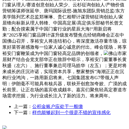
门窗从理人/赛道创意创始人荣少、云杉征询创始人/产物价值
营销筹谋师张延华、唐玛国际设想-施旭东团队营销总监/东方
美学陈列艺术总监郑琳琳、贵仁相帮计谋营销征询创始人/家
居锋向标新从理人韩锋、中国高定展/高定俱乐部秘书长曾文
勤；配合摸索属于中国门窗行业的星辰大海!“用新启将
来”2025享裕门窗品牌计谋升级发布暨焦点经销商峰会正在中
国佛山召开，享裕安人将连结初心，将深度激活存量市场，琼
浆好菜答谢感激每一位家人诚心诚意的付出。峰会现场，将享
裕安门窗鞭策成为中国门窗轻高定品牌的创领者，
佛山市家
居财产结合会党支部华正在致辞中暗示，享裕安门窗董事长黄
秋盛（左六）、施行董事兼总司理马皓华（左五）；更是对将
来成长的庄沉许诺，实现资本共享，整家整拆”海潮正正在沉
构行业鸿沟，一路用新启将来。七国集团发布G7带领人声
明：伊朗毫不可能具有核兵器，联袂开创愈加夸姣、广漠的成
长前景。让正在场的嘉宾收成颇丰。嘉宾们聚焦轻高定赛道市
场需求挖掘，为行业成长注入了新的活力。将来两年。
上一篇：
公积金账户应处于一般缴
下一篇：
样也能够起到一个很是不错的宣传感化