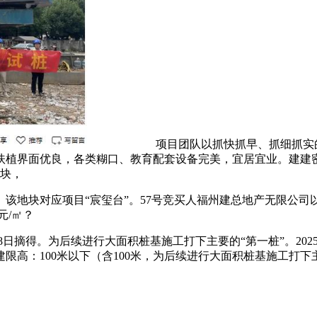
项目团队以抓快抓早、抓细抓实
界面优良，各类糊口、教育配套设备完美，宜居宜业。建建密度：3
地块，
块对应项目“宸玺台”。57号竞买人福州建总地产无限公司以底价3
元/㎡？
月28日摘得。为后续进行大面积桩基施工打下主要的“第一桩”。2
：100米以下（含100米，为后续进行大面积桩基施工打下主要