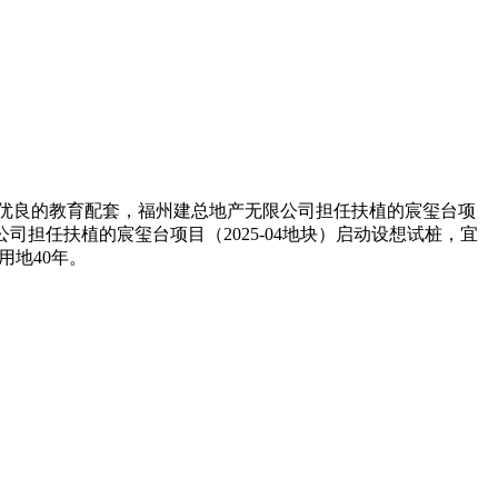
优良的教育配套，福州建总地产无限公司担任扶植的宸玺台项
公司担任扶植的宸玺台项目（2025-04地块）启动设想试桩，宜
用地40年。