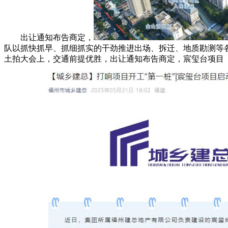
出让通知布告商定，
队以抓快抓早、抓细抓实的干劲推进出场、拆迁、地质勘测等各
土拍大会上，交通前提优胜，出让通知布告商定，宸玺台项目（2