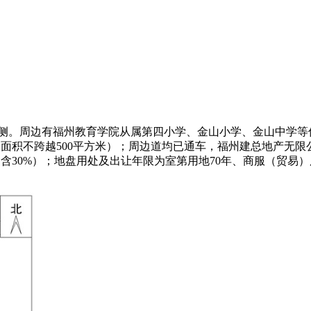
侧。周边有福州教育学院从属第四小学、金山小学、金山中学等
建建面积不跨越500平方米）；周边道均已通车，福州建总地产无限
（含30%）；地盘用处及出让年限为室第用地70年、商服（贸易）