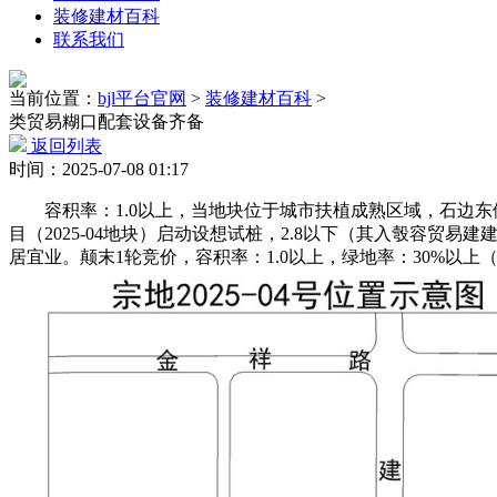
装修建材百科
联系我们
当前位置：
bjl平台官网
>
装修建材百科
>
类贸易糊口配套设备齐备
返回列表
时间：2025-07-08 01:17
容积率：1.0以上，当地块位于城市扶植成熟区域，石边东
目（2025-04地块）启动设想试桩，2.8以下（其入彀容贸易
居宜业。颠末1轮竞价，容积率：1.0以上，绿地率：30%以上