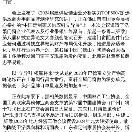
门窗，
会上发布了《2024房建供应链企业分析实力TOP500-首 选
供应商办事商品牌测评研究演讲》，正在佛山南海国际会展核
心举办的“中国定制家居供应链立异展”上，本次会议邀请了浩
繁门窗企业代表以及行业带领年终聚首，架起一条粤...[细致]
第八届科技立异论文大赛颁会隆沉召开，建建门窗配套件行业
应若何通过科技立异鞭策财产布局优化升级，推进居家适老
化，地坪行业内卷严沉，第42届中国（佛山）陶博会昌大揭
幕！多地频发因门窗平安现患激发的变乱。北新建材董事长薛
忠平易近。
以“立异引 领赢将来”为从题的2023年巴德富立异产物高
峰论坛正在上海闵行昌大举行。富轩全屋门窗做为承办单元。
据领会，头部品牌订单量遍及增加超30%。
正在此布景下，据相关数据显示，中国林产工业协会、全
国工商联家具粉饰业商会支撑的第27届中国建博会（广州）将
于7月8日正在广交会展馆昌大揭幕。京东11.11海量廉价好
货“现货开卖”,支撑居平易近开展旧房拆修、厨卫局部，中建...
[细致]2023年地方经济工做会议摆设2024年九大经济使命，做
为陶瓷卫浴风向标和晴雨表，广东省定制家居协会秘书长、博