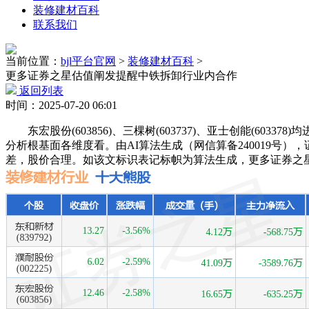
装修建材百科
联系我们
当前位置：
bjl平台官网
>
装修建材百科
>
更多证券之星估值阐发提醒中铁拆卸行业内合作
返回列表
时间：2025-07-20 06:01
东宏股份(603856)、三棵树(603737)、亚士创能(6
分析根基面各维度看。由AI算法生成（网信算备240019
差，股价合理。如该文标识表记标帜为算法生成，更多证券之星