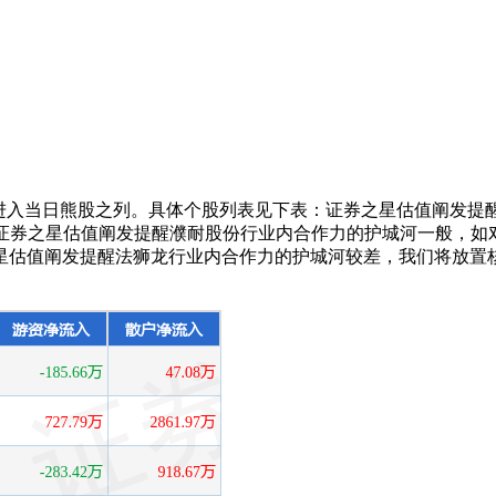
03378)均进入当日熊股之列。具体个股列表见下表：证券之星估值阐
号），证券之星估值阐发提醒濮耐股份行业内合作力的护城河一般，
估值阐发提醒法狮龙行业内合作力的护城河较差，我们将放置核实