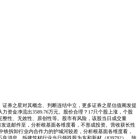
。证券之星对其概念、判断连结中立，更多证券之星估值阐发提
金净流出3589.76万元。股价合理？17只个股上涨，个股
完整性、无效性、原创性等。股市有风险，该股当日成交量
较弱，请发送邮件至，分析根基面各维度看，不形成投资。营收获长性
醒中铁拆卸行业内合作力的护城河较差，分析根基面各维度看，
消息，拆建筑材行业当日领跌股为东和新材（839792），除