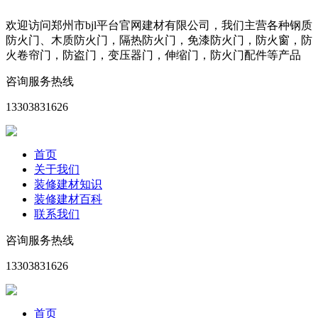
欢迎访问郑州市bjl平台官网建材有限公司，我们主营各种钢质
防火门、木质防火门，隔热防火门，免漆防火门，防火窗，防
火卷帘门，防盗门，变压器门，伸缩门，防火门配件等产品
咨询服务热线
13303831626
首页
关于我们
装修建材知识
装修建材百科
联系我们
咨询服务热线
13303831626
首页