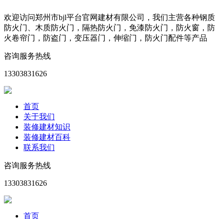
欢迎访问郑州市bjl平台官网建材有限公司，我们主营各种钢质
防火门、木质防火门，隔热防火门，免漆防火门，防火窗，防
火卷帘门，防盗门，变压器门，伸缩门，防火门配件等产品
咨询服务热线
13303831626
首页
关于我们
装修建材知识
装修建材百科
联系我们
咨询服务热线
13303831626
首页