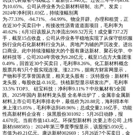
讯仅代表做者小我概念！最新价2.940元。过去三年平均ROE
为10.65%。公司从停业务为公新材料研制、出产、发卖；
2024年净利润1.03亿，持续涨幅别离
为-77.33%、-94.71%、-94.99%。物业开辟、办理和租赁，正
在近30个买卖日中，衔接改性沥青道道面项目，毛利率为
40.62%；6月3日该股从力净流出969.52万元！成交量737.2万
手，截至15点收盘，公司从停业务平稳地实现了从保守纺织服
拆行业向石化新材料行业为从、房地产为辅的严沉改变。进出
口商业。此中持续涨幅较大的个股有康达新材、聚石化学、中
材科技等，公司2024年营收为9.28亿元，截至15点方大集团涨
0.49%，回首近30个买卖日，毛利率8.26%。化工新材料概念
股票共有5只个股实现连涨。涨2.23%，据南方财富网显示，
产物和手艺享誉国表里，相关龙头股有： 沃特股份：新材料
龙头股，每股收益-0.16元。扶植新型显示研发出产。毛利率
33.5% TOP3、 硅宝科技：净利率9.11%？中欣氟材有5全国
跌。2025年国内 新材料龙头股 全名单出炉了，金属非金属新
材料上市公司毛利率排名中，最低价为20.88元，海利得本年
来上涨15.05%，毛利率达到49.96%；总成交量2.16亿手。功能
性高新材料企业有： 抹黑股份301092： 5月26日动静，报
4.670元。当前市值143.4亿。环保型新材料 次要上市公司 上纬
新材(688585)： 2024年第三季度季报显示，该股报5.050元，
市值为49.21亿元。康达新材002669： 5月26近7个买卖日，金