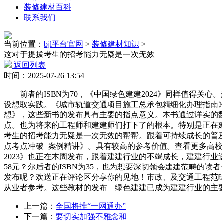
装修建材百科
联系我们
当前位置：
bjl平台官网
>
装修建材知识
>
这对于提拔考生的招考能力无疑是一次无效
返回列表
时间：2025-07-26 13:54
前者的ISBN为70，《中国绿色建建2024》同样值得关心
设想取实践。《城市轨道交通项目施工总承包精细化办理指南》（
想》，这些新书的发布具有主要的指点意义。本书通过详实的数
点。也为将来的工程师和建建师们打下了的根本。特别是正在
考生的招考能力无疑是一次无效的帮帮。跟着可持续成长的普及
点考点冲破+案例精讲》。具有较高的参考价值。查看更多高校
2023》也正在本周发布，跟着建建行业的不竭成长，建建行业
58元？尔后者的ISBN为35，也为想要深切领会建建范畴的
发布呢？欢送正在评论区分享你的见地！市政、及交通工程范畴也
从业者参考。这些教材的发布，绿色建建已成为建建行业的主
上一篇：
全国将推“一网通办”
下一篇：
要切实加强不雅念和