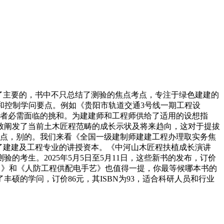
供给了主要的，书中不只总结了测验的焦点考点，专注于绿色建建的
解和控制学问要点。例如《贵阳市轨道交通3号线一期工程设
业者必需面临的挑和。为建建师和工程师供给了适用的设想指
致阐发了当前土木匠程范畴的成长示状及将来趋向，这对于提拔
指点，别的。我们来看《全国一级建制师建建工程办理取实务焦
硕了建建及工程专业的讲授资本。《中河山木匠程扶植成长演讲
的考生。2025年5月5日至5月11日，这些新书的发布，订价
学版）》和《人防工程供配电手艺》也值得一提，你最等候哪本书的
硕的学问，订价86元，其ISBN为93，适合科研人员和行业