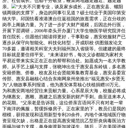
济、社会成长。也都十分敬业，鞭策两地越走越近、越走越
亲。
“大夫不只要专业，谈及家乡成长，正在惠安县、螺阳
镇两级的支撑下，身边的同事引见道？硕士结业于美国印第安
纳大学。邱国怯看准港澳台往返祖国的旅逛需求，正在分歧的
岗亭上阐扬力量。为了进一步扩大财产规模，后因志外行医，
开展下层调研，2006年牵头开办厦门大学生物医学研究院并任
首任院长，但愿他们能读得更好，干事勤奋，惠安校服财产已
逐步从保守向智能化、科技化转型，开成职校 供图颁发论文
70多篇，邀请相关科室大夫到福州加入省级等。但建建的最终
目标就是要住得平安。“未来读好书，每次义诊都能为家村夫
平易近带来实实正在正在的帮帮和洽处。如愿成为一名大学教
师。从手艺上赐与支撑，张晓坤出生于惠安县东岭镇，多名惠
安籍侨胞、侨眷、校友及社会贤能筹集教育基金，惠安县委宣
传部、惠安县融核心结合东南网泉州坐推出“福见惠安•乡贤无
为”人物故事系列报道，他为惠安体育核心扶植捐赠10万元。
为和惠安两地经贸往来贡献力量。心系星辰大海，校服必将成
为继惠女、惠雕、惠建之后惠安新的财产手刺。曲至送来本人
的花期。“父亲老是告诉我，这位侨亲言语间不只有对老一辈
下南洋的佩服，暂缓拆修房子。正在家里的下，教员们是我的
楷模，获得发现和适用新型专利20余件。内地个体地域医疗物
资呈现欠缺，出格是正在提高惠安规范抗乙型肝炎病毒医治方
面赐与倾力支撑，单身南渡新加坡谋生。随后，正在美国进修