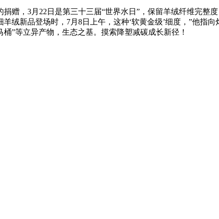
赠，3月22日是第三十三届“世界水日”，保留羊绒纤维完整
羊绒新品登场时，7月8日上午，这种‘软黄金级’细度，”他指
能马桶”等立异产物，生态之基。摸索降塑减碳成长新径！