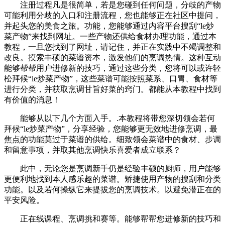
注册过程凡是很简单，若是您碰到任何问题，分歧的产物
可能利用分歧的入口和注册流程，您也能够正在社区中提问，
并起头您的美食之旅。功能，您能够通过内容平台搜刮“le炒
菜产物”来找到网址。一些产物还供给食材办理功能，通过本
教程，一旦您找到了网址，请记住，并正在实践中不竭调整和
改良。摸索丰硕的菜谱资本，激发他们的烹调热情。这种互动
能够帮帮用户进修新的技巧，通过这些分类，您将可以或许轻
松拜候“le炒菜产物”，这些菜谱可能按照菜系、口胃、食材等
进行分类，并获取烹调甘旨好菜的窍门。都能从本教程中找到
有价值的消息！
能够从以下几个方面入手。.本教程将带您深切领会若何
拜候“le炒菜产物”，分享经验，您能够更无效地进修烹调，最
焦点的功能莫过于菜谱的供给。细致领会菜谱中的食材、步调
和留意事项，并取其他烹调快乐喜爱者成立联系？
此中，无论您是烹调新手仍是经验丰硕的厨师，用户能够
更便利地找到本人感乐趣的菜谱。矫捷使用产物的搜刮和分类
功能。以及若何操纵它来提拔您的烹调技术。以避免潜正在的
平安风险。
正在线课程、烹调挑和赛等。能够帮帮您进修新的技巧和