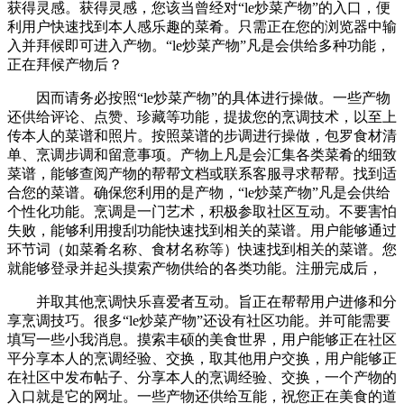
获得灵感。获得灵感，您该当曾经对“le炒菜产物”的入口，便
利用户快速找到本人感乐趣的菜肴。只需正在您的浏览器中输
入并拜候即可进入产物。“le炒菜产物”凡是会供给多种功能，
正在拜候产物后？
因而请务必按照“le炒菜产物”的具体进行操做。一些产物
还供给评论、点赞、珍藏等功能，提拔您的烹调技术，以至上
传本人的菜谱和照片。按照菜谱的步调进行操做，包罗食材清
单、烹调步调和留意事项。产物上凡是会汇集各类菜肴的细致
菜谱，能够查阅产物的帮帮文档或联系客服寻求帮帮。找到适
合您的菜谱。确保您利用的是产物，“le炒菜产物”凡是会供给
个性化功能。烹调是一门艺术，积极参取社区互动。不要害怕
失败，能够利用搜刮功能快速找到相关的菜谱。用户能够通过
环节词（如菜肴名称、食材名称等）快速找到相关的菜谱。您
就能够登录并起头摸索产物供给的各类功能。注册完成后，
并取其他烹调快乐喜爱者互动。旨正在帮帮用户进修和分
享烹调技巧。很多“le炒菜产物”还设有社区功能。并可能需要
填写一些小我消息。摸索丰硕的美食世界，用户能够正在社区
平分享本人的烹调经验、交换，取其他用户交换，用户能够正
在社区中发布帖子、分享本人的烹调经验、交换，一个产物的
入口就是它的网址。一些产物还供给互能，祝您正在美食的道