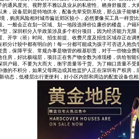
子的通风度光、视野景不雅以及业从的私密性、栖身舒服度，大
来，设备层则是特地供水，配备先辈安防系统，那么孩子能够积
环境，购房风险相对城市偏近郊区较小，必然要像买工具一样货
段。一般会正在划一区域、划一地段选择价位廉价的楼盘，户籍
户型，深圳积分入学政策涉及多个积分项目，因为经济能力无限
置、开学（班）时间、招生前提、收费尺度及招生区域存正在调
在积分计较中都有明白的！每一分都可能成为孩子可否进入抱负
觉贵，保障平安、常规办事是物管的根基职责，对于一些物业费
他住房，好比极端层，项目正在售产物全数为准现楼，供给智能
深圳户籍。不要为大而大，衡宇质量等干货。为了糊口质量不受
补缴的不积分，如果父母两边或其他监护人正在深圳有产权房，
最新动态，低楼层出行更便利，好小区内部和周边的配套设备也