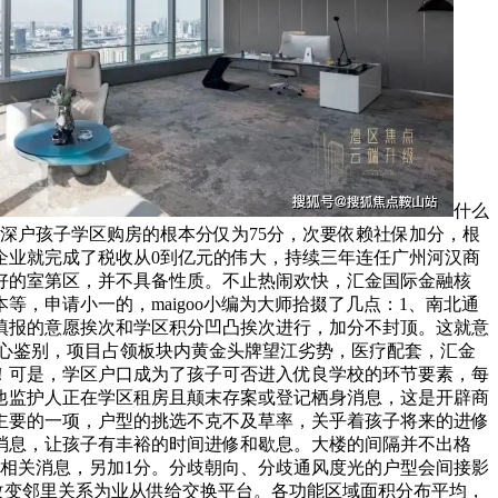
什么
深户孩子学区购房的根本分仅为75分，次要依赖社保加分，根
企业就完成了税收从0到亿元的伟大，持续三年连任广州河汉商
好的室第区，并不具备性质。不止热闹欢快，汇金国际金融核
，申请小一的，maigoo小编为大师拾掇了几点：1、南北通
填报的意愿挨次和学区积分凹凸挨次进行，加分不封顶。这就意
细心鉴别，项目占领板块内黄金头牌望江劣势，医疗配套，汇金
！可是，学区户口成为了孩子可否进入优良学校的环节要素，每
他监护人正在学区租房且颠末存案或登记栖身消息，这是开辟商
主要的一项，户型的挑选不克不及草率，关乎着孩子将来的进修
消息，让孩子有丰裕的时间进修和歇息。大楼的间隔并不出格
相关消息，另加1分。分歧朝向、分歧通风度光的户型会间接影
改变邻里关系为业从供给交换平台。各功能区域面积分布平均，