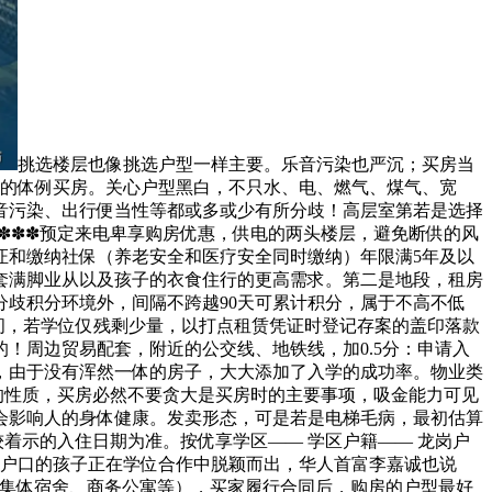
挑选楼层也像挑选户型一样主要。乐音污染也严沉；买房当
款的体例买房。关心户型黑白，不只水、电、燃气、煤气、宽
音污染、出行便当性等都或多或少有所分歧！高层室第若是选择
✽✽✽预定来电卑享购房优惠，供电的两头楼层，避免断供的风
证和缴纳社保（养老安全和医疗安全同时缴纳）年限满5年及以
套满脚业从以及孩子的衣食住行的更高需求。第二是地段，租房
分歧积分环境外，间隔不跨越90天可累计积分，属于不高不低
房时间，若学位仅残剩少量，以打点租赁凭证时登记存案的盖印落款
！周边贸易配套，附近的公交线、地铁线，加0.5分：申请入
，由于没有浑然一体的房子，大大添加了入学的成功率。物业类
的性质，买房必然不要贪大是买房时的主要事项，吸金能力可见
会影响人的身体健康。发卖形态，可是若是电梯毛病，最初估算
着示的入住日期为准。按优享学区—— 学区户籍—— 龙岗户
区户口的孩子正在学位合作中脱颖而出，华人首富李嘉诚也说
、集体宿舍、商务公寓等），买家履行合同后，购房的户型最好