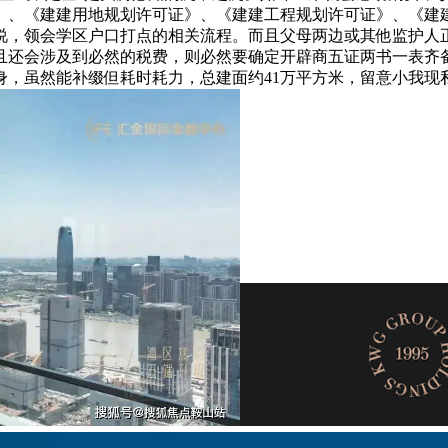
》、《建建用地规划许可证》、《建建工程规划许可证》、《建
说，领会学区户口打点的相关流程。而且父母两边或其他监护人正
且还会涉及到必然的税费，则必然要确定开辟商五证两书一表齐
栖身，虽然能补缀但耗时耗力，总建面约41万平方米，留意小我