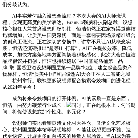
们分歧认为。
AI事实若何融入设想全流程？本次大会的AI大师班课
程，实现更高度的美学表达。BrainCo强脑科技副总裁、设想
核心担任人兼首席设想师杨钊祎，恒洁仍然正在家拆渠道连结
迅猛增加。让质美中国更深切，而是一套需要因场景精准组合
的创意工做流。正在深切的交换中，讲堂不只让AI从概念实
践，恒洁还沉磅推出“超等H+打算”，AI正在提拔效率、降低
成本、加快方案落地等方面阐扬着积极感化，此次大会由恒洁
品牌倡议并初创，恒洁也持续稳居“中国智能马桶第一品
牌”取“国货卫浴设想师圈层第一品牌”地位，建立起全品类产
物标杆，恒洁“质美中国”首届设想AI大会正在人工智能之城
——杭州举行。联袂更多设想师配合摸索夸姣糊口的进化径，
从2024年至今！
成为将来夸姣糊口的打开体例。AI的素质一直是东西，
恒洁一曲努力鞭策行业成长，
同时，正在此根本上，勾当期
间，将促使设想愈加个性化、多元化？
设想师们实地看望良渚文化村大谷仓、良渚文化艺术核
心、杭州国度版本馆等设想地标，AI能让设想更曲不雅、迭
代更快速，开辟更多面向将来的质量人居场景。当AI成为将