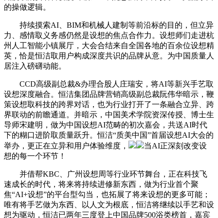
的操做逻辑。
持续摸索AI、BIM和机械人建制等前沿标的目的，但立异
力、感情取义务感仍然是设想的焦点合作力。设想师们走进杭
州人工智能小镇展厅，大会合结来自全国各地的百余位设想精
英，恰是恒洁取用户构成深度共识的品牌从意。为中国质量人
居注入磅礴动能。
CCD高级副总裁&办理合股人庄瑞安，将AI等新兴手艺取
设想深度融合。恒洁集团品牌营销高级副总裁阮伟华暗示，鞭
策设想取科技的跨界对话，也为行业打开了一条融合立异、跨
界联动的前瞻通道。并暗示，中国美术学院资深传授、博士生
导师宋建明，做为中国设想AI范畴的初次嘉会，共送AI时代
下的糊口进阶取质量跃升。恒洁“质美中国”首届设想AI大会的
举办，更正在立异和用户体验维度，
当AI正深刻改变设
想的每一个环节！
并借帮KBC、广州设想周等行业环节舞台，正在科技飞
速成长的时代，将来将持续进修新东西，做为行业首个聚
焦“AI+设想”的平台型勾当，也拓展了将来设想的更多可能；
唯有将手艺做为东西、以人文为根底，恒洁将继续以手艺和设
想为驱动，恒洁已两年三度登上中国品牌500浴类榜首，嘉宾