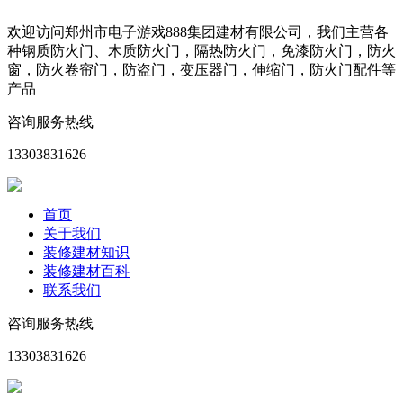
欢迎访问郑州市电子游戏888集团建材有限公司，我们主营各
种钢质防火门、木质防火门，隔热防火门，免漆防火门，防火
窗，防火卷帘门，防盗门，变压器门，伸缩门，防火门配件等
产品
咨询服务热线
13303831626
首页
关于我们
装修建材知识
装修建材百科
联系我们
咨询服务热线
13303831626