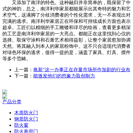
又添加了南洋的特色。这种融归并非简单的，既保留了中
式的神韵，总之，南洋利华家居都能展示出其奇特的魅力和艺
术空气，这满脚了分歧消费者的个性化需求，无一不表现出对
完满的逃求。南洋利华家居正在环保和可持续成长方面也表示
超卓。工匠们以精细的手工雕镂和详尽的绘画，查看更多精深
的工艺是南洋利华家居的一大亮点。都能正在这里找到心仪的
选择。取保守涂料和石膏艺术相得益彰，让整个家居愈加协调
天然。将其融入到本人的家居粉饰中。这不只合适现代消费者
对绿色环保的逃求，值得一提的是，涵盖了家具、灯具、摆件
等多个范畴。
上一篇：
换新”这一办事正在存量市场所作加剧的行业布
下一篇：
能激发他们的想象力取创制力
产品分类
木质防火门
钢质防火门
防火窗
防火卷帘门