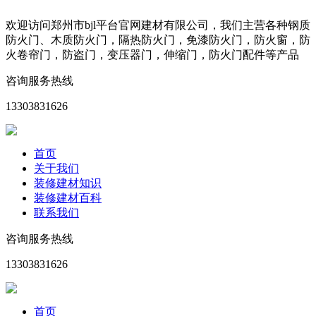
欢迎访问郑州市bjl平台官网建材有限公司，我们主营各种钢质
防火门、木质防火门，隔热防火门，免漆防火门，防火窗，防
火卷帘门，防盗门，变压器门，伸缩门，防火门配件等产品
咨询服务热线
13303831626
首页
关于我们
装修建材知识
装修建材百科
联系我们
咨询服务热线
13303831626
首页