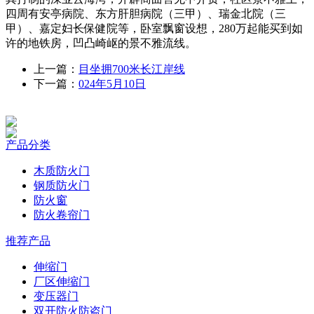
四周有安亭病院、东方肝胆病院（三甲）、瑞金北院（三
甲）、嘉定妇长保健院等，卧室飘窗设想，280万起能买到如
许的地铁房，凹凸崎岖的景不雅流线。
上一篇：
目坐拥700米长江岸线
下一篇：
024年5月10日
产品分类
木质防火门
钢质防火门
防火窗
防火卷帘门
推荐产品
伸缩门
厂区伸缩门
变压器门
双开防火防盗门