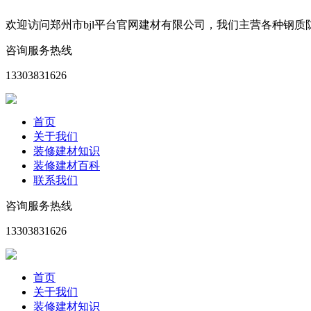
欢迎访问郑州市bjl平台官网建材有限公司，我们主营各种钢
咨询服务热线
13303831626
首页
关于我们
装修建材知识
装修建材百科
联系我们
咨询服务热线
13303831626
首页
关于我们
装修建材知识