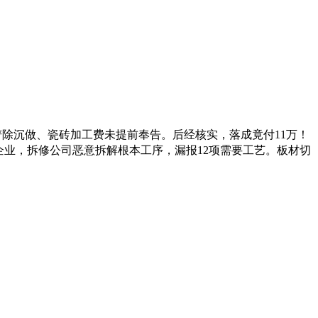
除沉做、瓷砖加工费未提前奉告。后经核实，落成竟付11万！
企业，拆修公司恶意拆解根本工序，漏报12项需要工艺。板材切