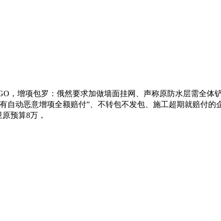
GO，增项包罗：俄然要求加做墙面挂网、声称原防水层需全体铲
如有自动恶意增项全额赔付”、不转包不发包、施工超期就赔付的
卫原预算8万，