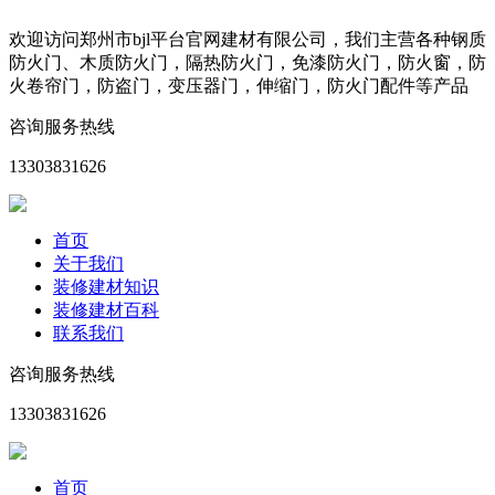
欢迎访问郑州市bjl平台官网建材有限公司，我们主营各种钢质
防火门、木质防火门，隔热防火门，免漆防火门，防火窗，防
火卷帘门，防盗门，变压器门，伸缩门，防火门配件等产品
咨询服务热线
13303831626
首页
关于我们
装修建材知识
装修建材百科
联系我们
咨询服务热线
13303831626
首页