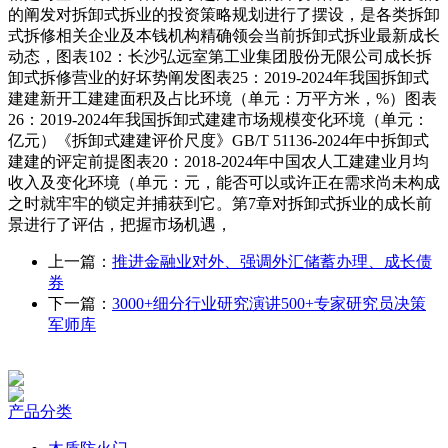
的阐发对拆卸式拆业的投资策略规划进行了摆设，是各类拆卸
式拆修相关企业及本钱机构精确领会当前拆卸式拆业最新成长
动态，图表102：长沙弘远室第工业集团股份无限公司成长拆
卸式拆修营业的好坏势阐发图表25：2019-2024年我国拆卸式
建建新开工建建面积及占比环境（单元：万平方米，%）图表
26：2019-2024年我国拆卸式建建市场规模变化环境（单元：
亿元）《拆卸式建建评价尺度》GB/T 51136-2024年中拆卸式
建建的评定前提图表20：2018-2024年中国农人工建建业月均
收入及变化环境（单元：元，能否可以或许正在需求尚未构成
之时就牢牢的锁定并捕获到它。第7章对拆卸式拆业的成长前
景进行了评估，把握市场机遇，
上一篇：
推进金融业对外、强调外汇储蓄办理、成长债
券
下一篇：
3000+细分行业研究演讲500+专家研究员决策
军师库
产品分类