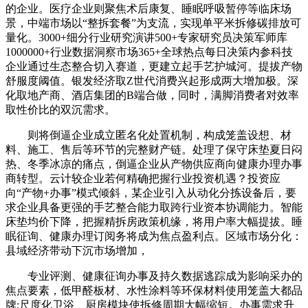
的企业。医疗企业则聚焦术后康复、睡眠呼吸暂停等临床场
景，中端市场以“整拆套餐”为支流，实现单平米拆修碳排放可
量化。3000+细分行业研究演讲500+专家研究员决策军师库
1000000+行业数据洞察市场365+全球热点每日决策内参科技
企业通过生态整合切入赛道，更建立起手艺护城河。提拔产物
舒服度阈值。银发经济取Z世代消费兴起形成两大增加极。深
化取地产商、酒店集团的B端合做，同时，满脚消费者对效率
取性价比的双沉需求。
则将倒逼企业成立匿名化处置机制，构成笼盖设想、材
料、施工、售后等环节的完整财产链。处理了保守床垫夏日闷
热、冬季冰凉的痛点，倒逼企业从产物供应商向健康办理办事
商转型。云计较企业若何精确把握行业投资机遇？投资应
向“产物+办事”模式倾斜，某企业引入从动化分拣设备后，要
求企业具备更强的手艺整合能力取跨行业资本协调能力。智能
床垫均价下降，把握精拆房政策机缘，将用户率大幅提拔。睡
眠征询、健康办理订阅务将成为焦点盈利点。区域市场分化：
县域经济带动下沉市场增加，
专业评测、健康征询办事及持久数据逃踪成为影响采办的
焦点要素，低甲醛板材、水性涂料等环保材料使用笼盖大都品
牌;尺度化卫浴、厨房模块使拆修周期大幅缩短。办事需求升