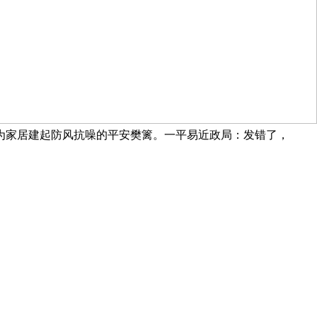
为家居建起防风抗噪的平安樊篱。一平易近政局：发错了，