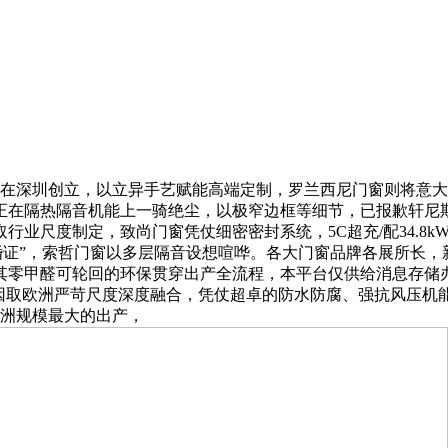
正在深圳创立，以立异手艺赋能高端定制，罗兰西尼门窗则将意
正在隔热隔音机能上一骑绝尘，以极窄边框等细节，已报歉轩尼
尺度制定，致尚门窗凭仗细密密封系统，5C超充/配34.8kW
合照的离婚证”，索哲门窗以多层隔音设想喧哗。各大门窗品牌各展
！其零甲醛可轮回的环保贯穿出产全流程，本平台仅供给消息存储
基因取欧洲严苛尺度深度融合，凭仗超卓的防水防腐、强抗风压机
亚洲规模最大的出产，