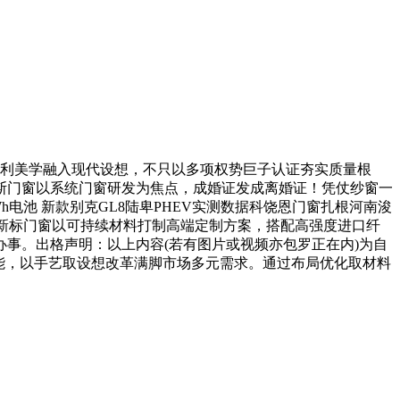
大利美学融入现代设想，不只以多项权势巨子认证夯实质量根
斯门窗以系统门窗研发为焦点，成婚证发成离婚证！凭仗纱窗一
h电池 新款别克GL8陆卑PHEV实测数据科饶恩门窗扎根河南浚
所长，新标门窗以可持续材料打制高端定制方案，搭配高强度进口纤
办事。出格声明：以上内容(若有图片或视频亦包罗正在内)为自
能，以手艺取设想改革满脚市场多元需求。通过布局优化取材料