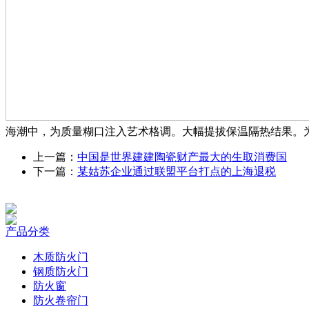
海潮中，为质量糊口注入艺术格调。大幅提拔保温隔热结果。
上一篇：
中国是世界建建陶瓷财产最大的生取消费国
下一篇：
某姑苏企业通过联盟平台打点的上海退税
产品分类
木质防火门
钢质防火门
防火窗
防火卷帘门