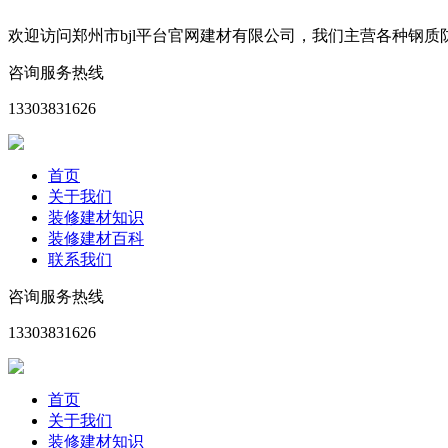
欢迎访问郑州市bjl平台官网建材有限公司，我们主营各种钢
咨询服务热线
13303831626
首页
关于我们
装修建材知识
装修建材百科
联系我们
咨询服务热线
13303831626
首页
关于我们
装修建材知识