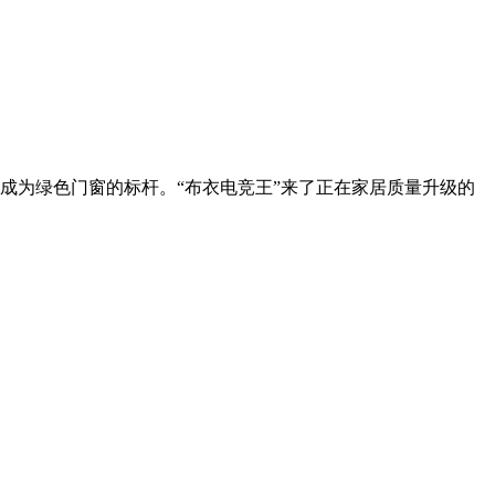
成为绿色门窗的标杆。“布衣电竞王”来了正在家居质量升级的