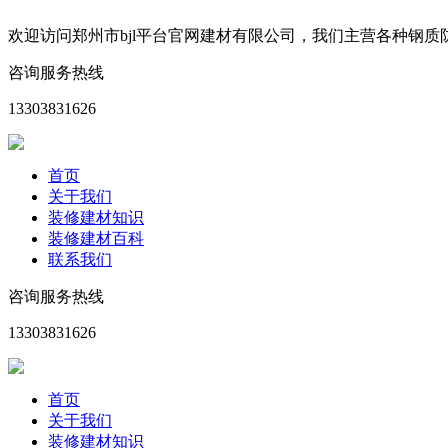
欢迎访问郑州市bjl平台官网建材有限公司，我们主营各种钢
咨询服务热线
13303831626
首页
关于我们
装修建材知识
装修建材百科
联系我们
咨询服务热线
13303831626
首页
关于我们
装修建材知识